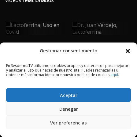
Lactoferrina,
Dr. Juan
Uso En Covid
Verdejo,
Lactoferrina
Gestionar consentimiento
En SesdermaTV utilizamos cookies propias y de terceros para mejorar
y analizar el uso que haces de nuestro site. Puedes rechazarlas u
2018 © Copyright Sesderma SL
obtener más información sobre nuestra política de cookies
aquí
.
CONTACTO
AVISO LEGAL
POLÍTICA DE PRIVACIDAD
COOKIES
Aceptar
Denegar
Ver preferencias