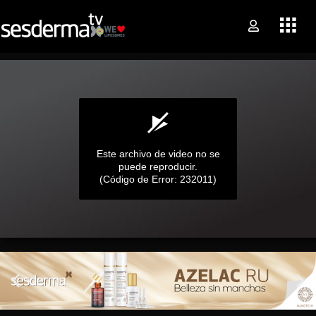
Este archivo de video no se
puede reproducir.
(Código de Error: 232011)
0
seconds
of
0
seconds