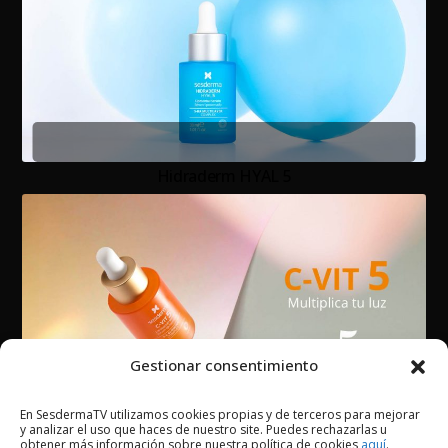
Hidraderm HYAL 5
Gestionar consentimiento
En SesdermaTV utilizamos cookies propias y de terceros para mejorar
y analizar el uso que haces de nuestro site. Puedes rechazarlas u
C-VIT 5 Serum
obtener más información sobre nuestra política de cookies
aquí
.