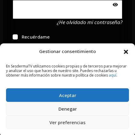
¿He olvidado mi contraseña?
Recuérdame
Gestionar consentimiento
En SesdermaTV utilizamos cookies propias y de terceros para mejorar
¿No eres usuario?
Regístrate ahora
y analizar el uso que haces de nuestro site. Puedes rechazarlas u
obtener más información sobre nuestra política de cookies
aquí
.
Aceptar
2018 © Copyright Sesderma SL
Denegar
CONTACTO
AVISO LEGAL
Ver preferencias
POLÍTICA DE PRIVACIDAD
COOKIES