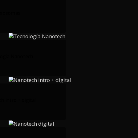
Exosomas
ogía Nanotech
 intro + digital