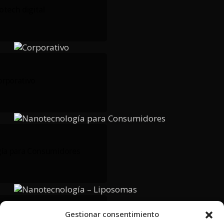
tech digital
orporativo
ía para Consumidores
Gestionar consentimiento
logía – Liposomas