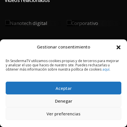
Nanotech
Corporativo
Digital
Gestionar consentimiento
En SesdermaTV utilizamos cookies propias y de terceros para mejorar
y analizar el uso que haces de nuestro site. Puedes rechazarlas u
2018 © Copyright Sesderma SL
obtener más información sobre nuestra política de cookies
aquí
.
CONTACTO
AVISO LEGAL
POLÍTICA DE PRIVACIDAD
COOKIES
Aceptar
Denegar
Ver preferencias