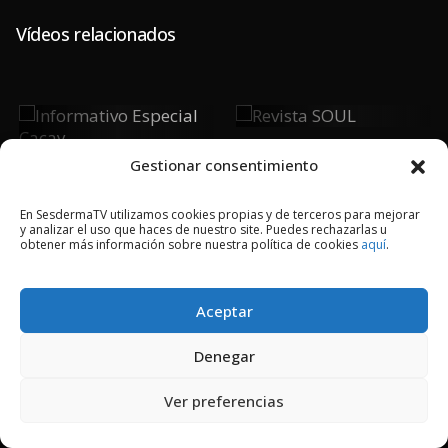
Vídeos relacionados
Revista
Informativo
SOUL
Especial
Gestionar consentimiento
Cacay
En SesdermaTV utilizamos cookies propias y de terceros para mejorar
y analizar el uso que haces de nuestro site. Puedes rechazarlas u
obtener más información sobre nuestra política de cookies
aquí
.
2018 © Copyright Sesderma SL
Aceptar
CONTACTO
AVISO LEGAL
POLÍTICA DE PRIVACIDAD
COOKIES
Denegar
Ver preferencias