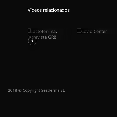
Vídeos relacionados
Covid
Lactoferrina,
0
0
ia
Center
0
Entrevista
GR8
Y
PLAY
PLAY
2018 © Copyright Sesderma SL