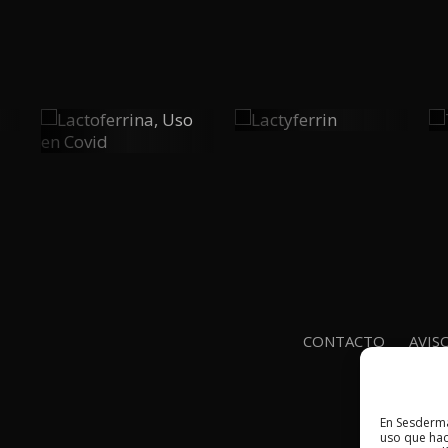
Lactyferrin
Lactoferrina,
0
0
Uso En
Covid
PLAY
PLAY
CONTACTO
AVIS
En Sesderma
uso que hac