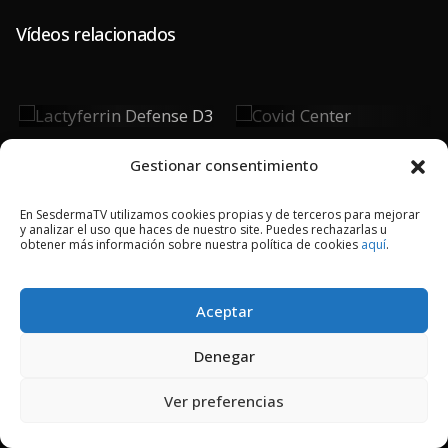
Vídeos relacionados
Lactyferrin
Covid Center
Defense D3
Gestionar consentimiento
En SesdermaTV utilizamos cookies propias y de terceros para mejorar
y analizar el uso que haces de nuestro site. Puedes rechazarlas u
obtener más información sobre nuestra política de cookies
aquí
.
2018 © Copyright Sesderma SL
CONTACTO
AVISO LEGAL
Aceptar
POLÍTICA DE PRIVACIDAD
COOKIES
Denegar
Ver preferencias