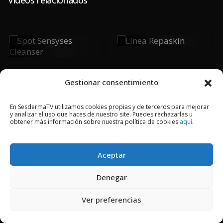
Línea
Spot
Repaskin
Sensyses
Cleanser
Gestionar consentimiento
En SesdermaTV utilizamos cookies propias y de terceros para mejorar
y analizar el uso que haces de nuestro site. Puedes rechazarlas u
2018 © Copyright Sesderma SL
obtener más información sobre nuestra política de cookies
aquí
.
CONTACTO
AVISO LEGAL
POLÍTICA DE PRIVACIDAD
COOKIES
Aceptar
Denegar
Ver preferencias