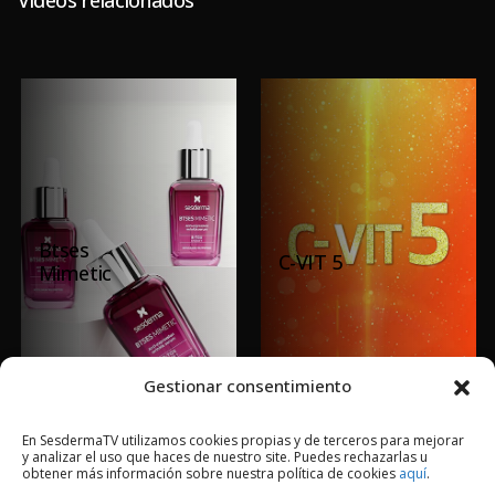
Btses
C-VIT 5
Mimetic
Gestionar consentimiento
En SesdermaTV utilizamos cookies propias y de terceros para mejorar
y analizar el uso que haces de nuestro site. Puedes rechazarlas u
obtener más información sobre nuestra política de cookies
aquí
.