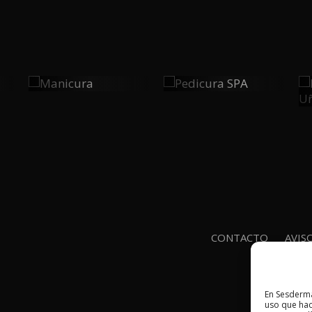
Manicura
Pedicura
0
0
SPA
PLAY
PLAY
CONTACTO
AVIS
En Sesderma
uso que hac