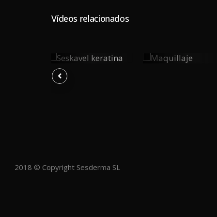
Vídeos relacionados
ría
Seskavel
Maquillaje
0
0
0
Keratina
Y
PLAY
PLAY
2018 © Copyright Sesderma SL