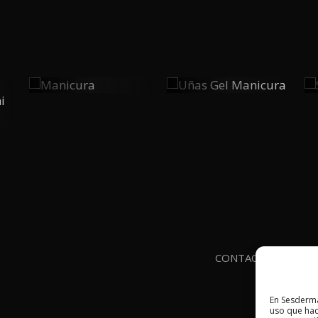
Manicura
Uñas Gel
0
0
Manicura
PLAY
PLAY
CONTACTO
AVIS
En Sesderma
uso que hac