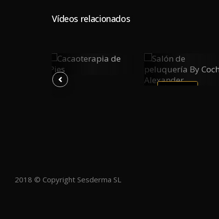
Vídeos relacionados
ría
Cacaoterapia
0
Salón De
0
De Pies
0
Peluquería
Y
By Cochi
PLAY
PLAY
Alexander
2018 © Copyright Sesderma SL