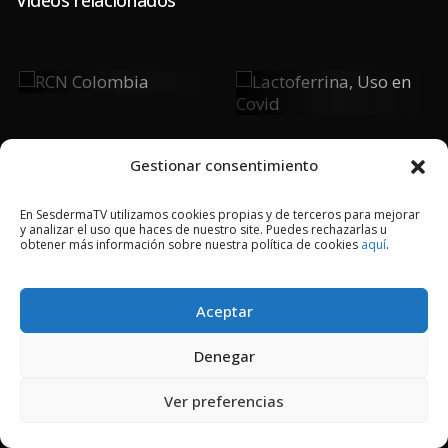
RCN
Lactoferrina,
Colombia
Uso En Covid
Gestionar consentimiento
En SesdermaTV utilizamos cookies propias y de terceros para mejorar
y analizar el uso que haces de nuestro site. Puedes rechazarlas u
2018 © Copyright Sesderma SL
obtener más información sobre nuestra política de cookies
aquí
.
CONTACTO
AVISO LEGAL
POLÍTICA DE PRIVACIDAD
COOKIES
Aceptar
Denegar
Ver preferencias