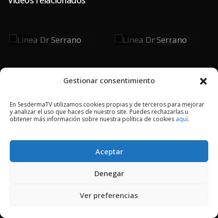
Linea Dr
Linea Dr
Serrano
Serrano
Gestionar consentimiento
2018 © Copyright Sesderma SL
En SesdermaTV utilizamos cookies propias y de terceros para mejorar
y analizar el uso que haces de nuestro site. Puedes rechazarlas u
CONTACTO
AVISO LEGAL
obtener más información sobre nuestra política de cookies
aquí
.
POLÍTICA DE PRIVACIDAD
COOKIES
Aceptar
Denegar
Ver preferencias