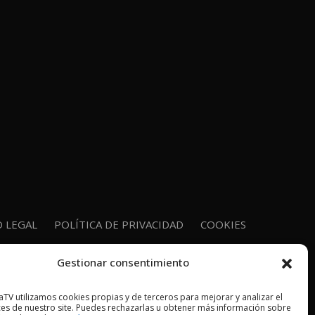
O LEGAL
POLÍTICA DE PRIVACIDAD
COOKIES
Gestionar consentimiento
TV utilizamos cookies propias y de terceros para mejorar y analizar el
es de nuestro site. Puedes rechazarlas u obtener más información sobre