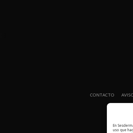
CONTACTO
AVIS
En Sesderma
uso que hac