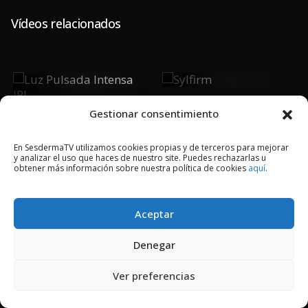
Vídeos relacionados
Sylfirm
Luz Pulsada
Intensa IPL
Gestionar consentimiento
En SesdermaTV utilizamos cookies propias y de terceros para mejorar
y analizar el uso que haces de nuestro site. Puedes rechazarlas u
obtener más información sobre nuestra política de cookies
aquí
.
2018 © Copyright Sesderma SL
Aceptar
CONTACTO
AVISO LEGAL
POLÍTICA DE PRIVACIDAD
COOKIES
Denegar
Ver preferencias