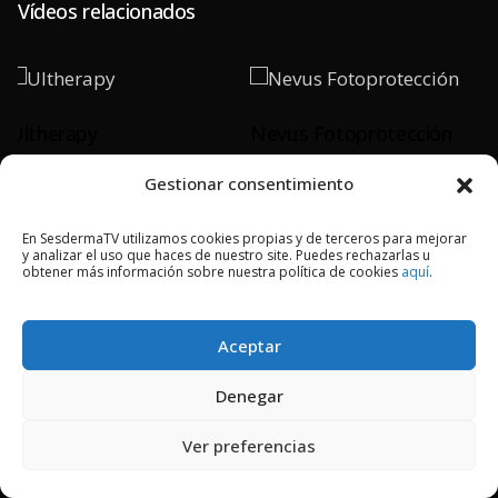
Vídeos relacionados
Ultherapy
Nevus Fotoprotección
Gestionar consentimiento
PLAY
PLAY
En SesdermaTV utilizamos cookies propias y de terceros para mejorar
y analizar el uso que haces de nuestro site. Puedes rechazarlas u
obtener más información sobre nuestra política de cookies
aquí
.
2018 © Copyright Sesderma SL
Aceptar
CONTACTO
AVISO LEGAL
POLÍTICA DE PRIVACIDAD
COOKIES
Denegar
Ver preferencias