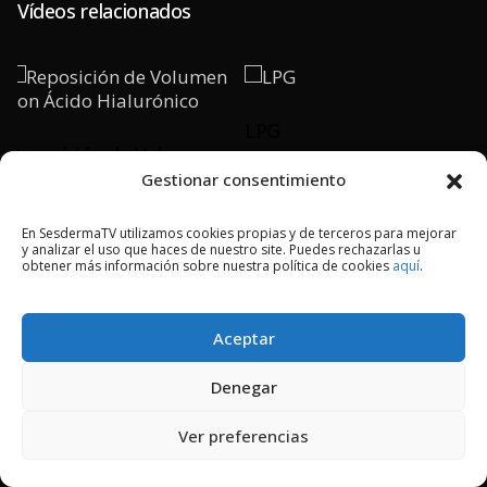
Vídeos relacionados
LPG
Reposición de Volumen
con Ácido Hialurónico
Gestionar consentimiento
PLAY
En SesdermaTV utilizamos cookies propias y de terceros para mejorar
PLAY
y analizar el uso que haces de nuestro site. Puedes rechazarlas u
obtener más información sobre nuestra política de cookies
aquí
.
Aceptar
2018 © Copyright Sesderma SL
Denegar
CONTACTO
AVISO LEGAL
POLÍTICA DE PRIVACIDAD
COOKIES
Ver preferencias