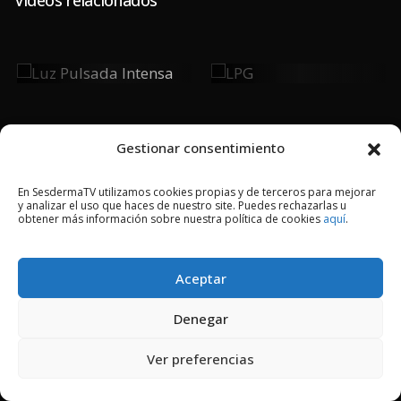
Luz Pulsada
LPG
Intensa
Gestionar consentimiento
En SesdermaTV utilizamos cookies propias y de terceros para mejorar
y analizar el uso que haces de nuestro site. Puedes rechazarlas u
2018 © Copyright Sesderma SL
obtener más información sobre nuestra política de cookies
aquí
.
CONTACTO
AVISO LEGAL
POLÍTICA DE PRIVACIDAD
COOKIES
Aceptar
Denegar
Ver preferencias