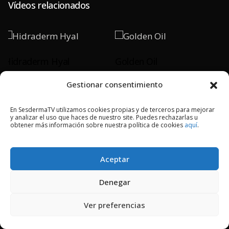
Vídeos relacionados
Hidraderm Hyal
Golden Oil
Gestionar consentimiento
PLAY
PLAY
En SesdermaTV utilizamos cookies propias y de terceros para mejorar
y analizar el uso que haces de nuestro site. Puedes rechazarlas u
obtener más información sobre nuestra política de cookies
aquí
.
2018 © Copyright Sesderma SL
Aceptar
CONTACTO
AVISO LEGAL
POLÍTICA DE PRIVACIDAD
COOKIES
Denegar
Ver preferencias