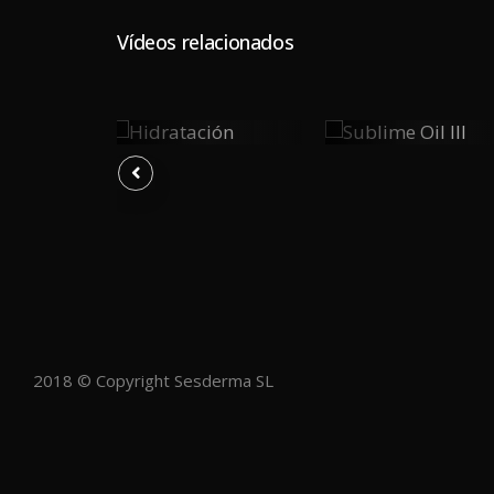
Vídeos relacionados
Hidratación
Sublime
0
0
0
Oil III
Y
PLAY
PLAY
2018 © Copyright Sesderma SL