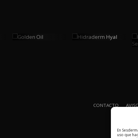
Golden
Hidraderm
0
0
Oil
Hyal
PLAY
PLAY
CONTACTO
AVIS
En Sesderma
uso que hac