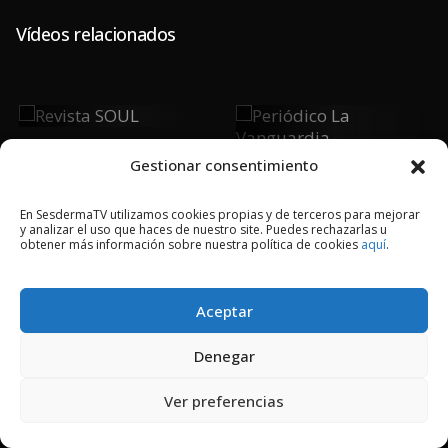
Vídeos relacionados
Revista
Periódico La
SOUL
Vanguardia
Gestionar consentimiento
En SesdermaTV utilizamos cookies propias y de terceros para mejorar
y analizar el uso que haces de nuestro site. Puedes rechazarlas u
obtener más información sobre nuestra política de cookies
aquí
.
2018 © Copyright Sesderma SL
CONTACTO
AVISO LEGAL
Aceptar
POLÍTICA DE PRIVACIDAD
COOKIES
Denegar
Ver preferencias