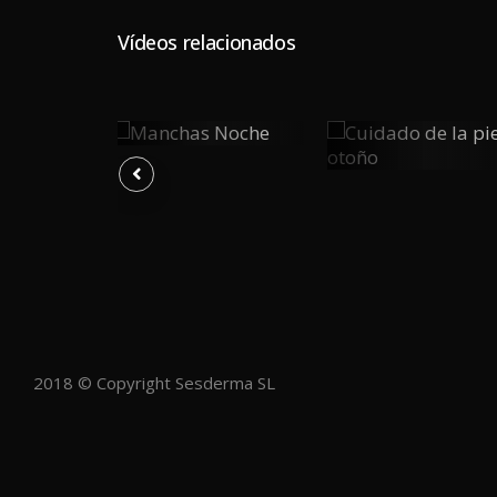
Vídeos relacionados
ugas
Manchas
Cuidado
0
0
Noche
0
De La
Piel
Y
PLAY
PLAY
Otoño
2018 © Copyright Sesderma SL