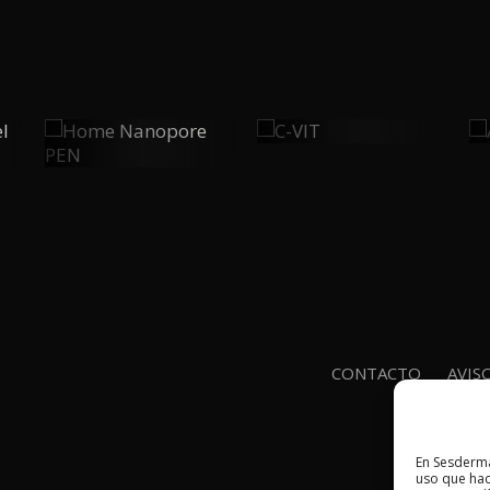
C-VIT
Home
0
0
Nanopore
PEN
PLAY
PLAY
CONTACTO
AVIS
En Sesderma
uso que hac