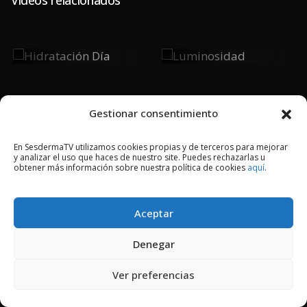
Hidratación
Luminosidad
Día
Gestionar consentimiento
En SesdermaTV utilizamos cookies propias y de terceros para mejorar
y analizar el uso que haces de nuestro site. Puedes rechazarlas u
2018 © Copyright Sesderma SL
obtener más información sobre nuestra política de cookies
aquí
.
CONTACTO
AVISO LEGAL
POLÍTICA DE PRIVACIDAD
COOKIES
Aceptar
Denegar
Ver preferencias