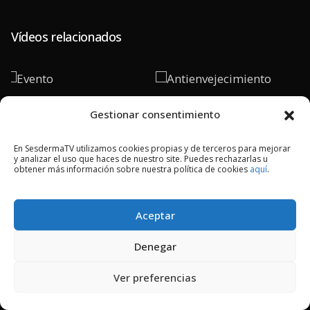
Vídeos relacionados
Evento
Antienvejecimiento
Gestionar consentimiento
En SesdermaTV utilizamos cookies propias y de terceros para mejorar
PLAY
PLAY
y analizar el uso que haces de nuestro site. Puedes rechazarlas u
obtener más información sobre nuestra política de cookies
aquí
.
Aceptar
2018 © Copyright Sesderma SL
Denegar
CONTACTO
AVISO LEGAL
POLÍTICA DE PRIVACIDAD
COOKIES
Ver preferencias