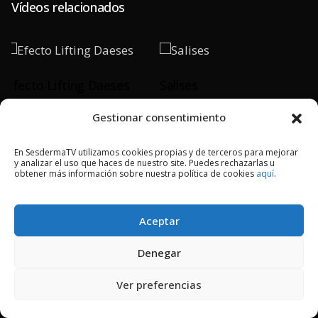
Vídeos relacionados
Efecto Lifting Daeses
Salises
Gestionar consentimiento
PLAY
PLAY
En SesdermaTV utilizamos cookies propias y de terceros para mejorar
y analizar el uso que haces de nuestro site. Puedes rechazarlas u
obtener más información sobre nuestra política de cookies
aquí
.
2018 © Copyright Sesderma SL
Aceptar
CONTACTO
AVISO LEGAL
POLÍTICA DE PRIVACIDAD
COOKIES
Denegar
Ver preferencias