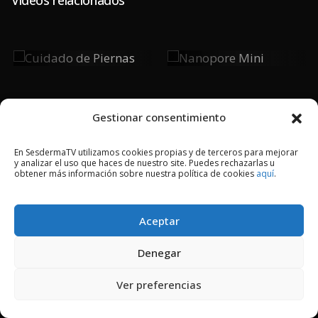
Cuidado De
Nanopore
Piernas
Mini
Gestionar consentimiento
En SesdermaTV utilizamos cookies propias y de terceros para mejorar
y analizar el uso que haces de nuestro site. Puedes rechazarlas u
2018 © Copyright Sesderma SL
obtener más información sobre nuestra política de cookies
aquí
.
CONTACTO
AVISO LEGAL
POLÍTICA DE PRIVACIDAD
COOKIES
Aceptar
Denegar
Ver preferencias