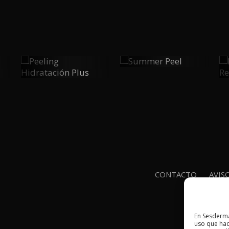
Summer
Peeling
0
Peel
0
Hidratación
Plus
PLAY
PLAY
CONTACTO
AVIS
En Sesderma
uso que hac