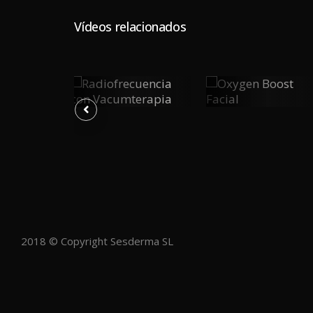
Vídeos relacionados
w
Radiofrecuencia
Oxygen
0
0
0
Con
Boost
Vacumterapia
Facial
Y
PLAY
PLAY
2018 © Copyright Sesderma SL