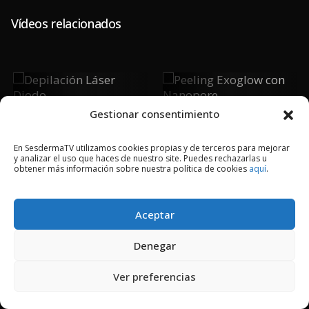
Vídeos relacionados
Depilación
Peeling
Láser Diodo
Exoglow Con
Gestionar consentimiento
Nanopore
En SesdermaTV utilizamos cookies propias y de terceros para mejorar
y analizar el uso que haces de nuestro site. Puedes rechazarlas u
obtener más información sobre nuestra política de cookies
aquí
.
2018 © Copyright Sesderma SL
CONTACTO
AVISO LEGAL
Aceptar
POLÍTICA DE PRIVACIDAD
COOKIES
Denegar
Ver preferencias