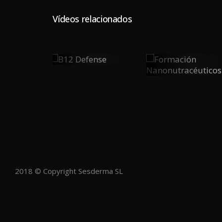
Vídeos relacionados
B12
Formación
0
Defense
0
Nanonutracéut
PLAY
PLAY
2018 © Copyright Sesderma SL