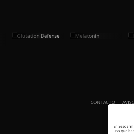
Glutation
Melatonin
0
0
Defense
icos
PLAY
PLAY
CONTACTO
AVIS
En Sesderma
uso que hac