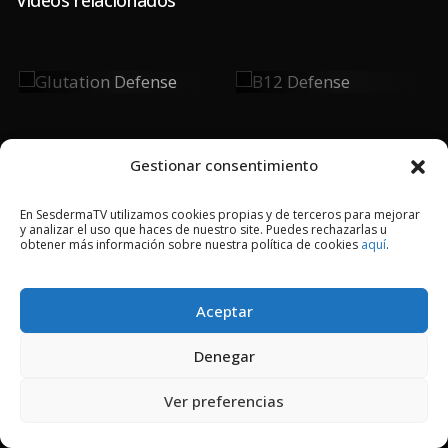
Glutation
B12 Defense
Defense
Gestionar consentimiento
En SesdermaTV utilizamos cookies propias y de terceros para mejorar
y analizar el uso que haces de nuestro site. Puedes rechazarlas u
2018 © Copyright Sesderma SL
obtener más información sobre nuestra política de cookies
aquí
.
CONTACTO
AVISO LEGAL
POLÍTICA DE PRIVACIDAD
COOKIES
Aceptar
Denegar
Ver preferencias