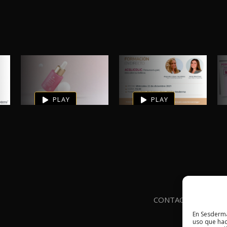
Spot Reti
Formación
0
0
Age 5
Acglicolic
PLAY
PLAY
CONTACTO
AVIS
En Sesderma
uso que hac