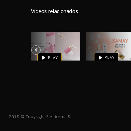
Vídeos relacionados
Reti Age
Samay
G
0
0
0
5
PLAY
PLAY
Y
2018 © Copyright Sesderma SL