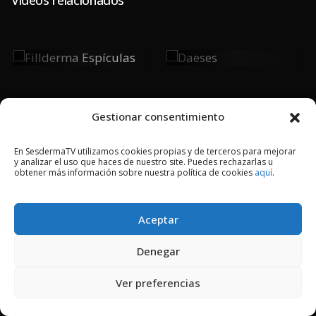
Fillderma
Daeses
Espículas
Gestionar consentimiento
En SesdermaTV utilizamos cookies propias y de terceros para mejorar
y analizar el uso que haces de nuestro site. Puedes rechazarlas u
2018 © Copyright Sesderma SL
obtener más información sobre nuestra política de cookies
aquí
.
CONTACTO
AVISO LEGAL
POLÍTICA DE PRIVACIDAD
COOKIES
Aceptar
Denegar
Ver preferencias