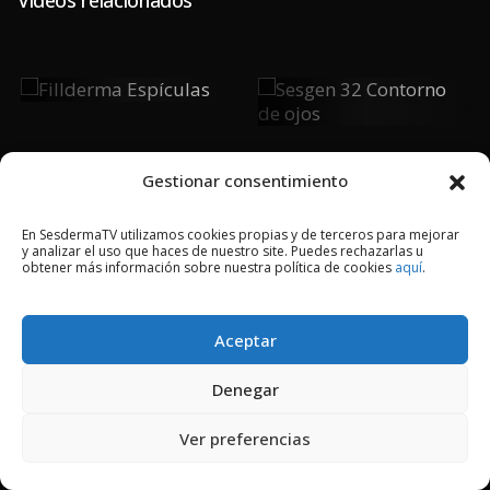
Fillderma
Sesgen 32
Espículas
Contorno De
Ojos
Gestionar consentimiento
En SesdermaTV utilizamos cookies propias y de terceros para mejorar
y analizar el uso que haces de nuestro site. Puedes rechazarlas u
2018 © Copyright Sesderma SL
obtener más información sobre nuestra política de cookies
aquí
.
CONTACTO
AVISO LEGAL
POLÍTICA DE PRIVACIDAD
COOKIES
Aceptar
Denegar
Ver preferencias