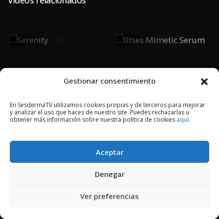
Serenity
Btses
Mimetic
Serum
Gestionar consentimiento
2018 © Copyright Sesderma SL
En SesdermaTV utilizamos cookies propias y de terceros para mejorar
y analizar el uso que haces de nuestro site. Puedes rechazarlas u
CONTACTO
AVISO LEGAL
obtener más información sobre nuestra política de cookies
aquí
.
POLÍTICA DE PRIVACIDAD
COOKIES
Aceptar
Denegar
Ver preferencias