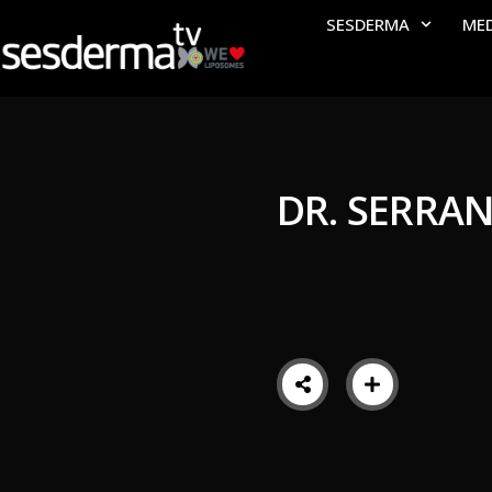
SESDERMA
ME
DR. SERRA