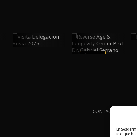
Visita
Reverse
0
Delegación
0
Age &
Rusia 2025
Longevity
PLAY
PLAY
Center
Prof. Dr.
Gabriel
Serrano
CONTACTO
AVIS
En Sesderma
uso que hac