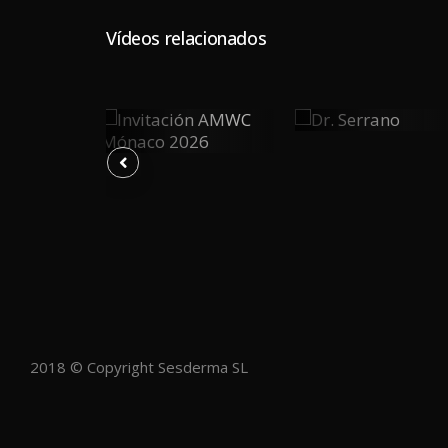
Vídeos relacionados
Dr.
Invitación
0
Serrano
tura
0
AMWC
0
na
Mónaco
PLAY
ad
PLAY
2026
Y
2018 © Copyright Sesderma SL