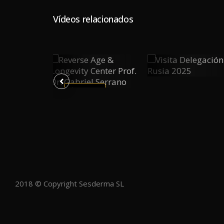
Vídeos relacionados
ón
Visita
Reverse
0
0
Delegación
0
Age &
Rusia 2025
Longevity
Y
PLAY
PLAY
Center
Prof. Dr.
Gabriel
Serrano
2018 © Copyright Sesderma SL