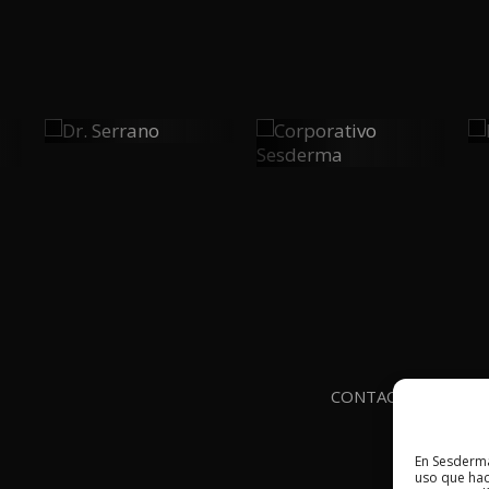
Dr.
Corporativo
0
Serrano
0
Sesderma
PLAY
PLAY
CONTACTO
AVIS
En Sesderma
uso que hac