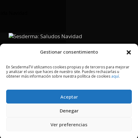
ida Navidad
Gestionar consentimiento
: Saludos Navidad
En SesdermaTV utilizamos cookies propias y de terceros para mejorar
y analizar el uso que haces de nuestro site. Puedes rechazarlas u
obtener más información sobre nuestra política de cookies
aquí
.
Aceptar
2018 © Copyright Sesderma SL
Denegar
CONTACTO
AVISO LEGAL
Ver preferencias
POLÍTICA DE PRIVACIDAD
COOKIES