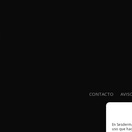
CONTACTO
AVIS
En Sesderma
uso que hac