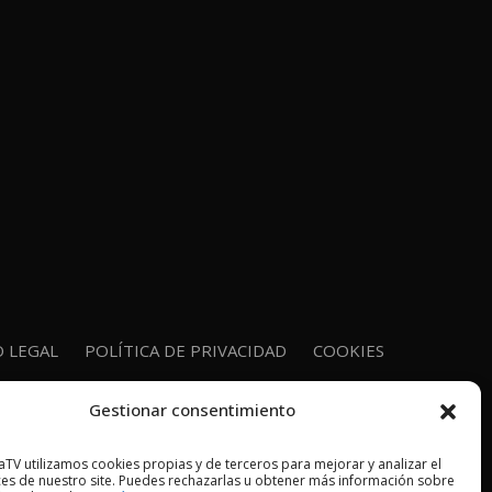
O LEGAL
POLÍTICA DE PRIVACIDAD
COOKIES
Gestionar consentimiento
TV utilizamos cookies propias y de terceros para mejorar y analizar el
es de nuestro site. Puedes rechazarlas u obtener más información sobre