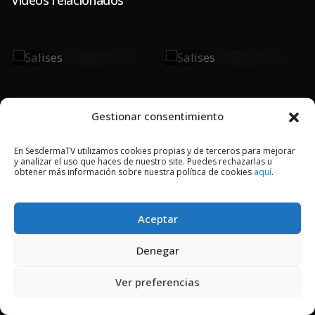
Salises
Salises
Gestionar consentimiento
En SesdermaTV utilizamos cookies propias y de terceros para mejorar
y analizar el uso que haces de nuestro site. Puedes rechazarlas u
2018 © Copyright Sesderma SL
obtener más información sobre nuestra política de cookies
aquí
.
CONTACTO
AVISO LEGAL
POLÍTICA DE PRIVACIDAD
COOKIES
Aceptar
Denegar
Ver preferencias