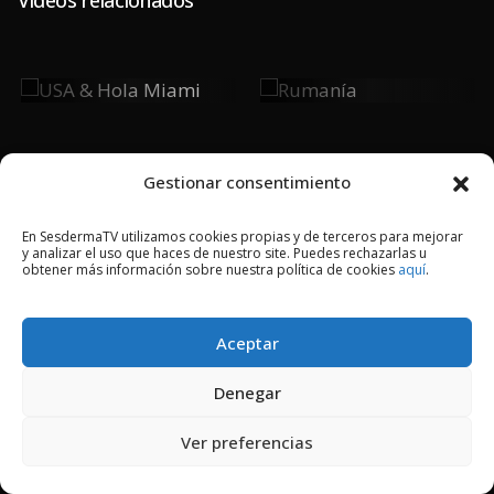
USA & Hola
Rumanía
Miami
Gestionar consentimiento
En SesdermaTV utilizamos cookies propias y de terceros para mejorar
y analizar el uso que haces de nuestro site. Puedes rechazarlas u
2018 © Copyright Sesderma SL
obtener más información sobre nuestra política de cookies
aquí
.
CONTACTO
AVISO LEGAL
POLÍTICA DE PRIVACIDAD
COOKIES
Aceptar
Denegar
Ver preferencias