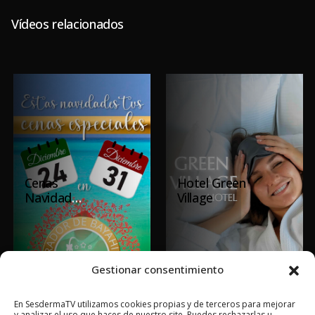
Vídeos relacionados
Cenas
Hotel Green
Navidad
Village
2025 –
Mirador
Bayahibe
Gestionar consentimiento
En SesdermaTV utilizamos cookies propias y de terceros para mejorar
y analizar el uso que haces de nuestro site. Puedes rechazarlas u