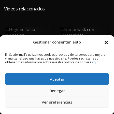
Vídeos relacionados
Higiene
Nanomask
Facial
Con
Gestionar consentimiento
Avanzada
Fototerapia
En SesdermaTV utilizamos cookies propias y de terceros para mejorar
y analizar el uso que haces de nuestro site. Puedes rechazarlas u
obtener más información sobre nuestra política de cookies
aquí
.
2018 © Copyright Sesderma SL
CONTACTO
AVISO LEGAL
Aceptar
POLÍTICA DE PRIVACIDAD
COOKIES
Denegar
Ver preferencias