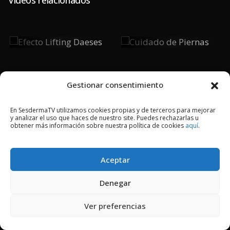
Efecto
Cuidado De
Lifting
Piernas
Daeses
Gestionar consentimiento
En SesdermaTV utilizamos cookies propias y de terceros para mejorar
y analizar el uso que haces de nuestro site. Puedes rechazarlas u
2018 © Copyright Sesderma SL
obtener más información sobre nuestra política de cookies
aquí
.
CONTACTO
AVISO LEGAL
POLÍTICA DE PRIVACIDAD
COOKIES
Aceptar
Denegar
Ver preferencias