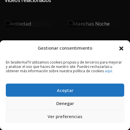
Antiedad
Manchas
Noche
Gestionar consentimiento
En SesdermaTV utilizamos cookies propias y de terceros para mejorar
y analizar el uso que haces de nuestro site. Puedes rechazarlas u
2018 © Copyright Sesderma SL
obtener más información sobre nuestra política de cookies
aquí
.
CONTACTO
AVISO LEGAL
POLÍTICA DE PRIVACIDAD
COOKIES
Aceptar
Denegar
Ver preferencias