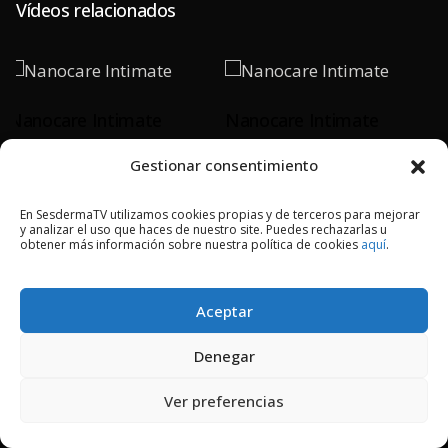
Vídeos relacionados
Nanocare Intimate
Nanocare Intimate
Gestionar consentimiento
PLAY
PLAY
En SesdermaTV utilizamos cookies propias y de terceros para mejorar
y analizar el uso que haces de nuestro site. Puedes rechazarlas u
obtener más información sobre nuestra política de cookies
aquí
.
2018 © Copyright Sesderma SL
Aceptar
CONTACTO
AVISO LEGAL
POLÍTICA DE PRIVACIDAD
COOKIES
Denegar
Ver preferencias