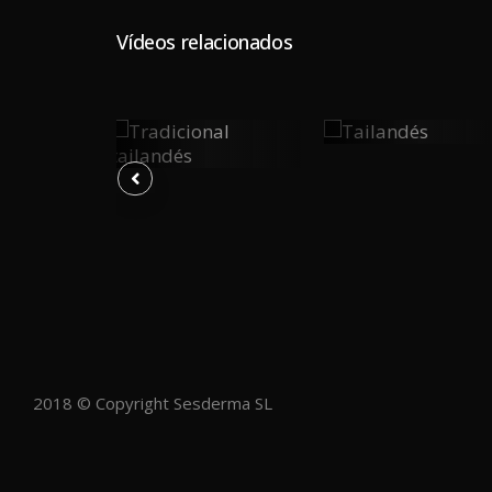
Vídeos relacionados
vo
Tailandés
Tradicional
0
0
0
Tailandés
Y
PLAY
PLAY
2018 © Copyright Sesderma SL