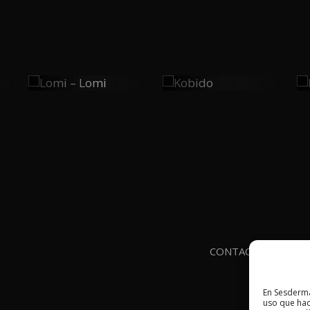
Lomi –
Kobido
0
0
Lomi
PLAY
PLAY
CONTACTO
AVIS
En Sesderma
uso que hac