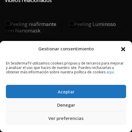
Peeling
Peeling
Luminoso
Reafirmante
Con
Nanomask
Gestionar consentimiento
En SesdermaTV utilizamos cookies propias y de terceros para mejorar
y analizar el uso que haces de nuestro site. Puedes rechazarlas u
obtener más información sobre nuestra política de cookies
aquí
.
2018 © Copyright Sesderma SL
CONTACTO
AVISO LEGAL
POLÍTICA DE PRIVACIDAD
COOKIES
Aceptar
Denegar
Ver preferencias