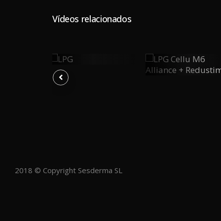
Vídeos relacionados
LPG
ecuencia
LPG Cellu
0
0
0
l
M6
Alliance +
PLAY
Y
PLAY
Redustim
2018 © Copyright Sesderma SL