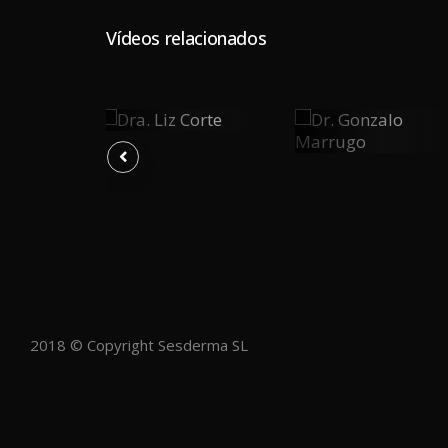
Vídeos relacionados
Dra. Liz
Dr.
0
Corte
0
0
Gonzalo
Marrugo
PLAY
Y
PLAY
2018 © Copyright Sesderma SL